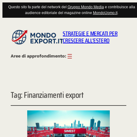
Questo sito fa parte del network del
Gruppo Mondo Media
e contribuisce alla
audience editoriale del magazine online
MondoUomo.it
.
STRATEGIE E MERCATI PER
CRESCERE ALL’ESTERO
Aree di approfondimento:
Tag:
Finanziamenti export