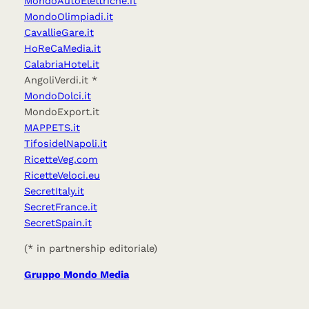
MondoAutoElettriche.it
MondoOlimpiadi.it
CavallieGare.it
HoReCaMedia.it
CalabriaHotel.it
AngoliVerdi.it *
MondoDolci.it
MondoExport.it
MAPPETS.it
TifosidelNapoli.it
RicetteVeg.com
RicetteVeloci.eu
SecretItaly.it
SecretFrance.it
SecretSpain.it
(* in partnership editoriale)
Gruppo Mondo Media