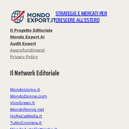
STRATEGIE E MERCATI PER
CRESCERE ALL’ESTERO
Il Progetto Editoriale
Mondo Export AI
Audit Export
Approfondimenti
Privacy Policy
Il Network Editoriale
MondoUomo.it
MondoDonne.com
VivoGreen.it
MondoTennis.net
HoReCaMedia.it
TuttoCrociera.it